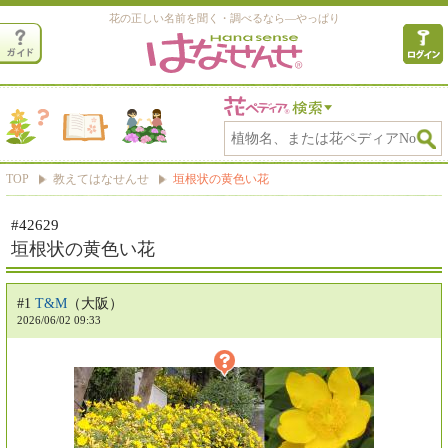
花の正しい名前を聞く・調べるなら―やっぱり
TOP
教えてはなせんせ
垣根状の黄色い花
#42629
垣根状の黄色い花
#1
T&M
（大阪）
2026/06/02 09:33